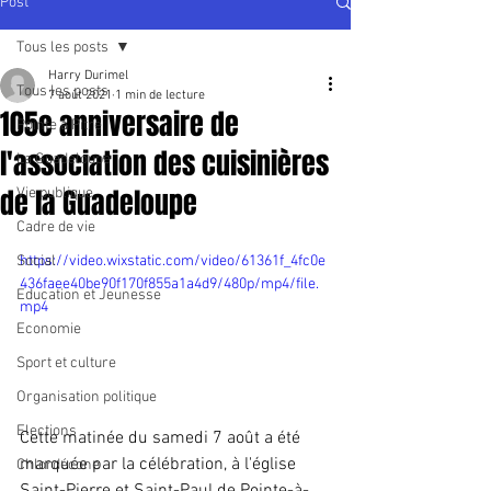
Post
Tous les posts
Harry Durimel
Tous les posts
7 août 2021
1 min de lecture
105e anniversaire de
Pointe à Pitre
l'association des cuisinières
La Guadeloupe
de la Guadeloupe
Vie publique
Cadre de vie
Social
https://video.wixstatic.com/video/61361f_4fc0e
436faee40be90f170f855a1a4d9/480p/mp4/file.
Education et Jeunesse
mp4
Economie
Sport et culture
Organisation politique
Elections
Cette matinée du samedi 7 août a été 
marquée par la célébration, à l'église 
Chlordécone
Saint-Pierre et Saint-Paul de Pointe-à-