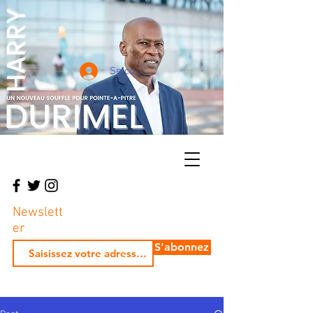
Se connecter
Newslett
er
S'abonnez