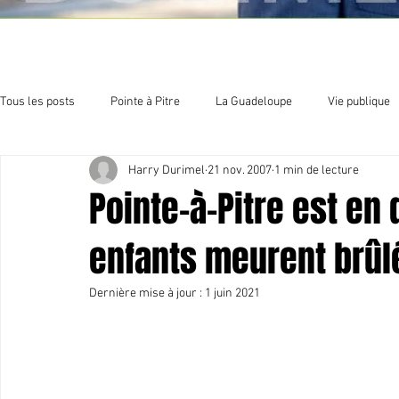
Tous les posts
Pointe à Pitre
La Guadeloupe
Vie publique
Harry Durimel
21 nov. 2007
1 min de lecture
Economie
Sport et culture
Organisation politique
E
Pointe-à-Pitre est en 
enfants meurent brûlé
Dernière mise à jour :
1 juin 2021