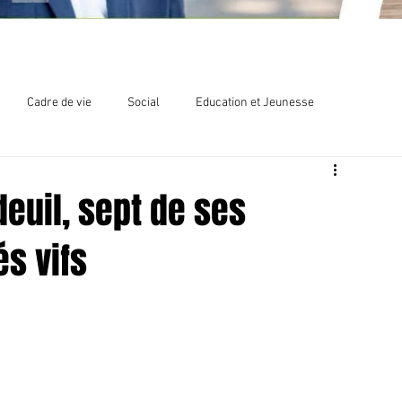
Cadre de vie
Social
Education et Jeunesse
lections
Chlordécone
deuil, sept de ses
s vifs