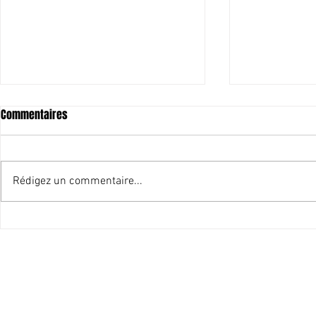
Commentaires
Rédigez un commentaire...
Pointe-à-Pitre capitale du
Historique ! P
Carnaval
une partie de
immobilier à l
Harry DURIMEL