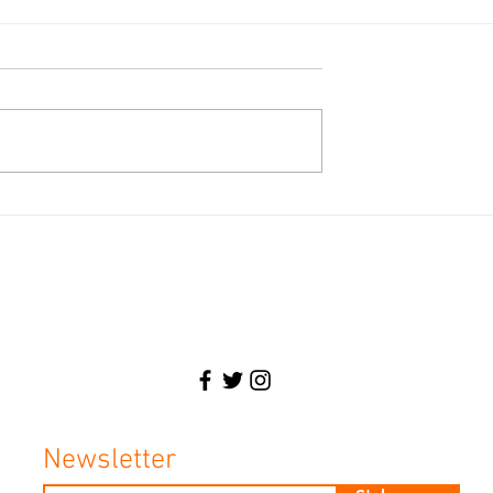
Pointe-à-Pitre : un
L'avenir du Centre des arts et 
n faveur de la
la culture
iale
Écologiste, Maire, Avocat, Homme en
Newsletter