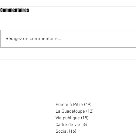
Commentaires
Rédigez un commentaire...
Pointe-à-Pitre capitale du
City stade de 
Carnaval
équipement e
cohésion soc
Harry DURIMEL
Pointe à Pitre
(49)
49 posts
La Guadeloupe
(12)
12 posts
Vie publique
(18)
18 posts
Cadre de vie
(34)
34 posts
Social
(16)
16 posts