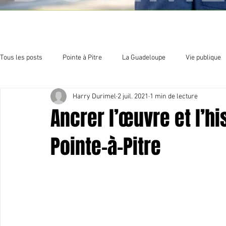
Tous les posts
Pointe à Pitre
La Guadeloupe
Vie publique
Harry Durimel
2 juil. 2021
1 min de lecture
Economie
Sport et culture
Organisation politique
E
Ancrer l’œuvre et l’h
Pointe-à-Pitre