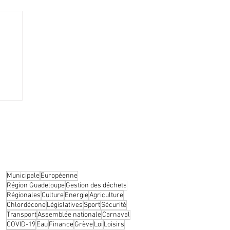
de
gagé
Municipale
Européenne
Région Guadeloupe
Gestion des déchets
Régionales
Culture
Energie
Agriculture
Chlordécone
Législatives
Sport
Sécurité
Transport
Assemblée nationale
Carnaval
COVID-19
Eau
Finance
Grève
Loi
Loisirs