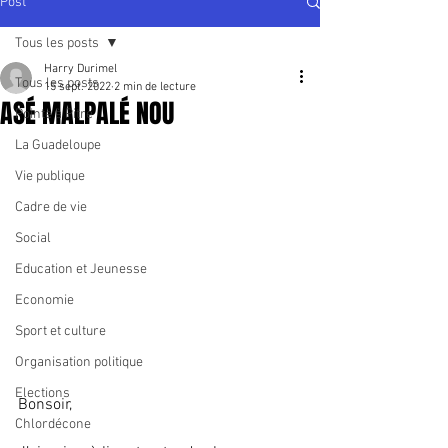
Post
Tous les posts
Harry Durimel
Tous les posts
15 sept. 2022
2 min de lecture
ASÉ MALPALÉ NOU
Pointe à Pitre
La Guadeloupe
Vie publique
Cadre de vie
Social
Education et Jeunesse
Economie
Sport et culture
Organisation politique
Elections
Bonsoir,
Chlordécone