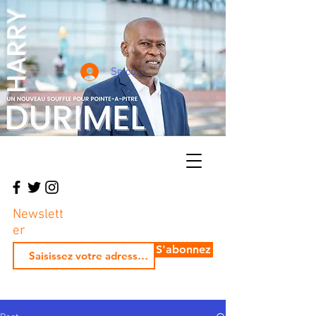
Se connecter
Newslett
er
S'abonnez