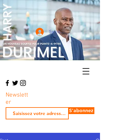
Se connecter
Newslett
er
S'abonnez