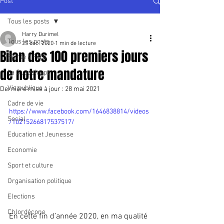
Post
Tous les posts
Harry Durimel
Tous les posts
25 déc. 2020
1 min de lecture
Bilan des 100 premiers jours
Pointe à Pitre
de notre mandature
La Guadeloupe
Vie publique
Dernière mise à jour :
28 mai 2021
Cadre de vie
https://www.facebook.com/1646838814/videos
Social
/10215266817537517/
Education et Jeunesse
Economie
Sport et culture
Organisation politique
Elections
Chlordécone
En cette fin d’année 2020, en ma qualité 