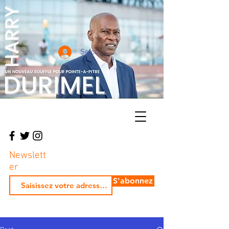
Se connecter
Newslett
er
S'abonnez