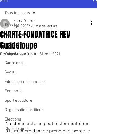
Post
Tous les posts
Harry Durimel
Tous les posts
2 juil. 2017
20 min de lecture
CHARTE FONDATRICE REV
Pointe à Pitre
Guadeloupe
La Guadeloupe
Vie publique
Dernière mise à jour :
31 mai 2021
Cadre de vie
Social
Education et Jeunesse
Economie
Sport et culture
Organisation politique
Elections
Nul démocrate ne peut rester indifférent 
Chlordécone
à la manière dont se prend et s’exerce le 