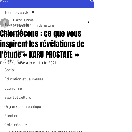
Post
Tous les posts
Harry Durimel
Tous les posts
5 juil. 2010
4 min de lecture
Chlordécone : ce que vous
Pointe à Pitre
inspirent les révélations de
La Guadeloupe
l'étude « KARU PROSTATE »
Vie publique
Cadre de vie
Dernière mise à jour :
1 juin 2021
Social
Education et Jeunesse
Economie
Sport et culture
Organisation politique
Elections
Chlordécone