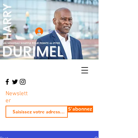
Se connecter
Newslett
er
S'abonnez