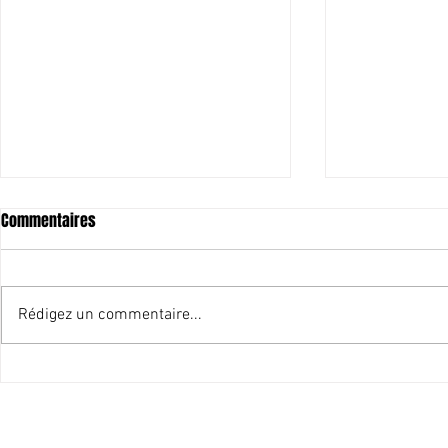
Commentaires
Rédigez un commentaire...
Une loi sur le Chlordécone : une
Chlordécone : 
reconnaissance symbolique, "ça
soutien des 
ne fait plaisir qu'aux politiciens"
autorités de l