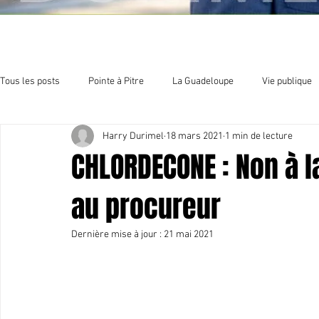
Tous les posts
Pointe à Pitre
La Guadeloupe
Vie publique
Harry Durimel
18 mars 2021
1 min de lecture
Economie
Sport et culture
Organisation politique
E
CHLORDECONE : Non à l
au procureur
Dernière mise à jour :
21 mai 2021