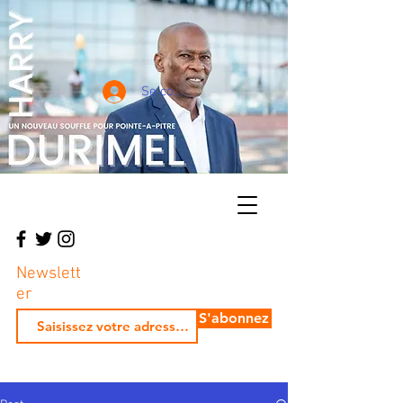
Se connecter
Newslett
er
S'abonnez