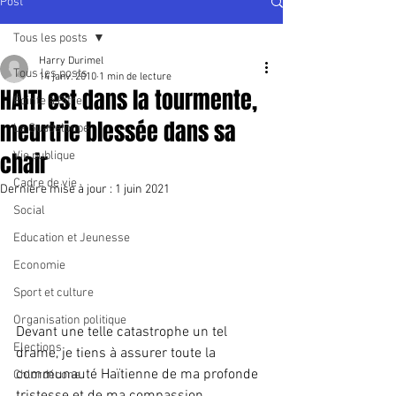
Post
Tous les posts
Harry Durimel
Tous les posts
14 janv. 2010
1 min de lecture
HAITI est dans la tourmente,
Pointe à Pitre
meurtrie blessée dans sa
La Guadeloupe
chair
Vie publique
Cadre de vie
Dernière mise à jour :
1 juin 2021
Social
Education et Jeunesse
Economie
Sport et culture
Organisation politique
Devant une telle catastrophe un tel 
Elections
drame, je tiens à assurer toute la 
communauté Haïtienne de ma profonde 
Chlordécone