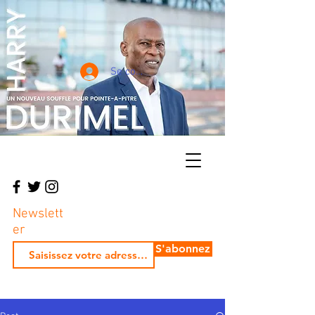
Se connecter
Newslett
er
S'abonnez