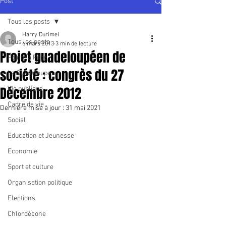
Post
Tous les posts
Harry Durimel
Tous les posts
6 mars 2013
3 min de lecture
Projet guadeloupéen de
Pointe à Pitre
société : congrès du 27
La Guadeloupe
Décembre 2012
Vie publique
Cadre de vie
Dernière mise à jour :
31 mai 2021
Social
Education et Jeunesse
Economie
Sport et culture
Organisation politique
Elections
Chlordécone