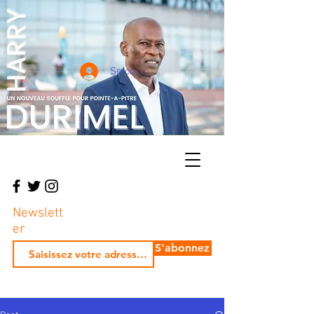
Se connecter
Newslett
er
S'abonnez