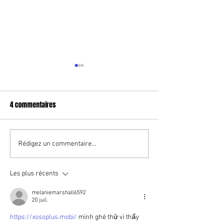
4 commentaires
Merci pour cette victoire.
Fred DESHAYES du 
Rédigez un commentaire...
soutient l’Unité po
Changement.
Les plus récents
melaniemarshall6592
20 juil.
https://xosoplus.mobi/
 mình ghé thử vì thấy 