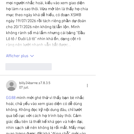
mọi người nhắc hoài, kiểu vào xem giao diện 
họ làm ra sao thôi. Vừa mở lên là thấy họ chia 
mục theo ngày khá dễ hiểu, có đoạn XSMB 
ngày 19/07/2026 rồi tách riêng phần dự đoán 
cho 20/7/2026 nên không bị lẫn lộn. Mình 
không rành số má lắm nhưng cái bảng “Đầu 
Lô tô / Đuôi Lô tô” nhìn khá ổn, dạng cột rõ 
ràng nên lướt nhanh vẫn bắt được…
Afficher plus
J'aime
Répondre
billy24barne.s7.8.3.5
07 juil.
GG88
 mình mới ghé thử vì thấy bạn bè nhắc 
hoài, chủ yếu vào xem giao diện có dễ dùng 
không. Không đọc kỹ nội dung đâu, chỉ lướt 
qua bố cục với cách họ trình bày thôi. Cảm 
giác đầu tiên là thiết kế khá gọn và hiện đại, 
nhìn sạch sẽ nên không bị rối mắt. Mấy mục 
quan trọng được đặt khá “đúng chỗ”, mới vào 