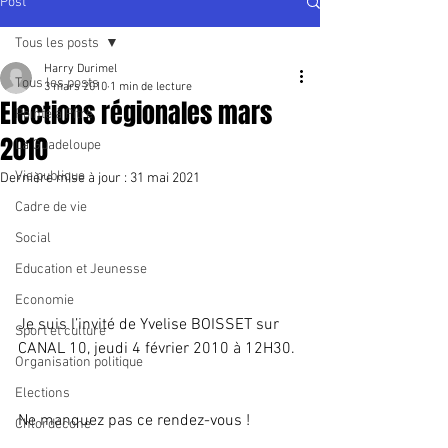
Post
Tous les posts
Harry Durimel
Tous les posts
3 mars 2010
1 min de lecture
Elections régionales mars
Pointe à Pitre
2010
La Guadeloupe
Vie publique
Dernière mise à jour :
31 mai 2021
Cadre de vie
Social
Education et Jeunesse
Economie
Je suis l’invité de Yvelise BOISSET sur 
Sport et culture
CANAL 10, jeudi 4 février 2010 à 12H30.
Organisation politique
Elections
Ne manquez pas ce rendez-vous !
Chlordécone