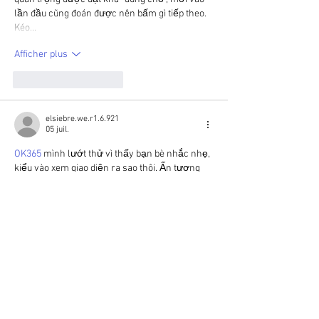
lần đầu cũng đoán được nên bấm gì tiếp theo. 
Kéo…
Afficher plus
J'aime
Répondre
elsiebre.we.r1.6.921
05 juil.
OK365
 mình lướt thử vì thấy bạn bè nhắc nhẹ, 
kiểu vào xem giao diện ra sao thôi. Ấn tượng 
đầu tiên là trang nhìn khá thoáng, các khối nội 
dung tách bạch nên mắt không bị “ngợp”, kéo 
xuống cũng dễ theo dõi. Mình để ý cái menu 
đặt chỗ dễ thấy nên đổi mục nhanh, dùng trên 
điện thoại vẫn mượt chứ không bị lệch hay 
phải zoom qua lại. Có đoạn họ trình bày thông 
tin dạng…
Afficher plus