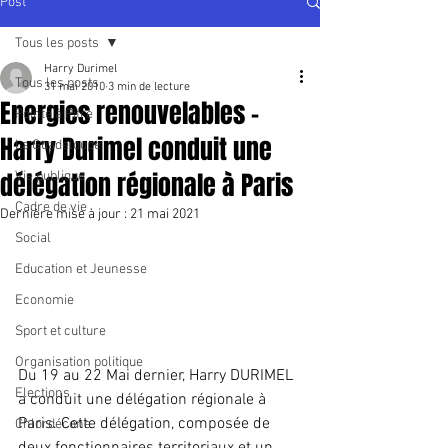
Post
Tous les posts
Harry Durimel
Tous les posts
31 mai 2010
3 min de lecture
Energies renouvelables -
Pointe à Pitre
Harry Durimel conduit une
La Guadeloupe
délégation régionale à Paris
Vie publique
Cadre de vie
Dernière mise à jour :
21 mai 2021
Social
Education et Jeunesse
Economie
Sport et culture
Organisation politique
Du 19 au 22 Mai dernier, Harry DURIMEL 
Elections
a conduit une délégation régionale à 
Paris. Cette délégation, composée de 
Chlordécone
deux fonctionnaires territoriaux et un 