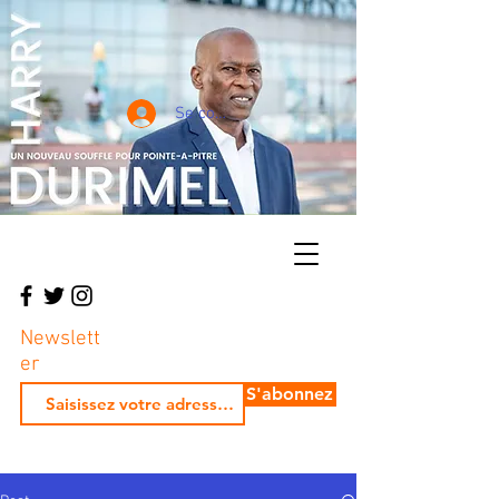
Se connecter
Newslett
er
S'abonnez