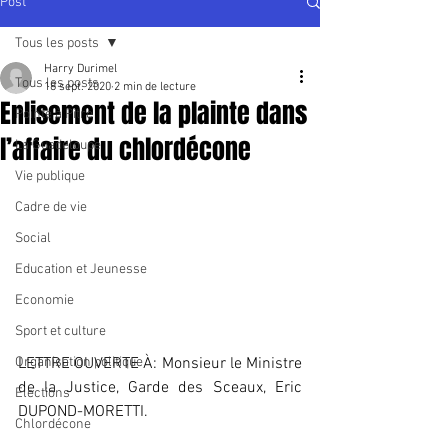
Post
Tous les posts
Harry Durimel
Tous les posts
18 sept. 2020
2 min de lecture
Enlisement de la plainte dans
Pointe à Pitre
l’affaire du chlordécone
La Guadeloupe
Vie publique
Cadre de vie
Social
Education et Jeunesse
Economie
Sport et culture
Organisation politique
LETTRE OUVERTE À: Monsieur le Ministre 
de la Justice, Garde des Sceaux, Eric 
Elections
DUPOND-MORETTI.
Chlordécone