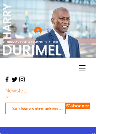
Se connecter
Newslett
er
S'abonnez