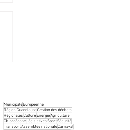
gagé
Municipale
Européenne
Région Guadeloupe
Gestion des déchets
Régionales
Culture
Energie
Agriculture
Chlordécone
Législatives
Sport
Sécurité
Transport
Assemblée nationale
Carnaval