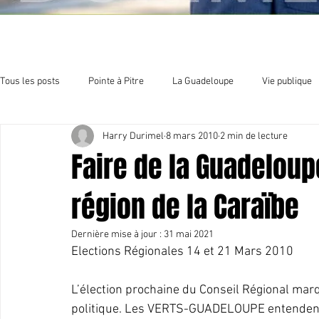
Tous les posts
Pointe à Pitre
La Guadeloupe
Vie publique
Harry Durimel
8 mars 2010
2 min de lecture
Economie
Sport et culture
Organisation politique
E
Faire de la Guadeloup
région de la Caraïbe
Dernière mise à jour :
31 mai 2021
Elections Régionales 14 et 21 Mars 2010
L’élection prochaine du Conseil Régional marq
politique. Les VERTS-GUADELOUPE entendent 