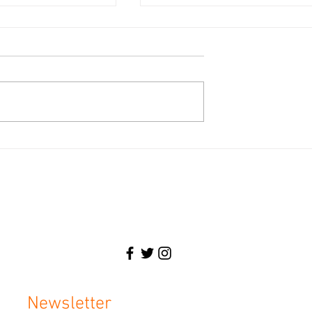
te victoire.
Fred DESHAYES du groupe SOFT
soutient l’Unité pour le
Changement.
Écologiste, Maire, Avocat, Homme en
Newsletter