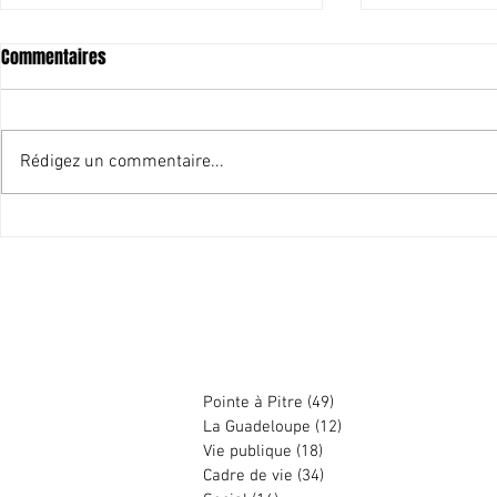
Commentaires
Rédigez un commentaire...
Merci pour cet
Les candidats que je soutiens
aux élections de juin 2021
Harry DURIMEL
Pointe à Pitre
(49)
49 posts
La Guadeloupe
(12)
12 posts
Vie publique
(18)
18 posts
Cadre de vie
(34)
34 posts