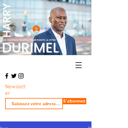
Se connecter
Newslett
er
S'abonnez