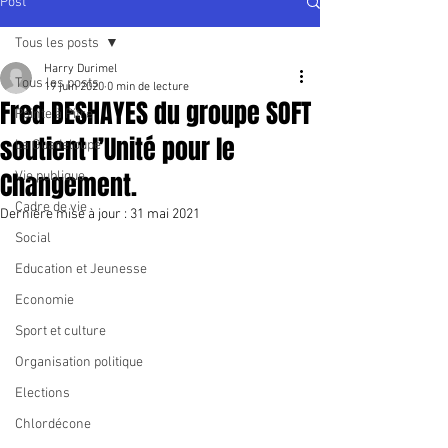
Post
Tous les posts
Harry Durimel
Tous les posts
19 juin 2020
0 min de lecture
Fred DESHAYES du groupe SOFT
Pointe à Pitre
soutient l’Unité pour le
La Guadeloupe
Changement.
Vie publique
Cadre de vie
Dernière mise à jour :
31 mai 2021
Social
Education et Jeunesse
Economie
Sport et culture
Organisation politique
Elections
Chlordécone