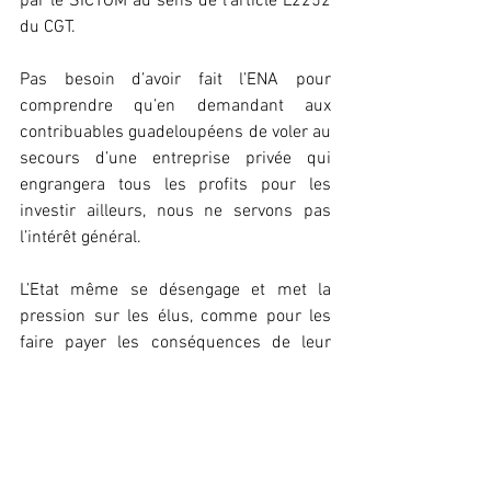
par le SICTOM au sens de l’article L2252 
du CGT.
Pas besoin d’avoir fait l’ENA pour 
comprendre qu’en demandant aux 
contribuables guadeloupéens de voler au 
secours d’une entreprise privée qui 
engrangera tous les profits pour les 
investir ailleurs, nous ne servons pas 
l’intérêt général.
L’Etat même se désengage et met la 
pression sur les élus, comme pour les 
faire payer les conséquences de leur 
inertie de 30 ans. Mais l’Etat, à travers la 
Caisse des Dépôts et Consignations, a 
conditionné la participation de cette « 
super banque » à la « profitabilité » de 
l’investissement. C’est dans ces 