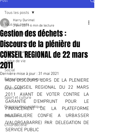
Post
Tous les posts
Harry Durimel
Tous les posts
3 avr. 2011
6 min de lecture
Gestion des déchets :
Pointe à Pitre
Discours de la plénière du
La Guadeloupe
CONSEIL REGIONAL de 22 mars
Vie publique
Cadre de vie
2011
Social
Dernière mise à jour :
31 mai 2021
Education et Jeunesse
MON DISCOURS LORS DE LA PLENIERE 
DU CONSEIL REGIONAL DU 22 MARS 
Economie
2011 AVANT DE VOTER CONTRE LA 
Sport et culture
GARANTIE D’EMPRUNT POUR LE 
Organisation politique
FINANCEMENT DE LA PLATEFORME 
MULTIFILIERE CONFIE A URBASSER 
Elections
(VALORGABARRE) PAR DELEGATION DE 
Chlordécone
SERVICE PUBLIC