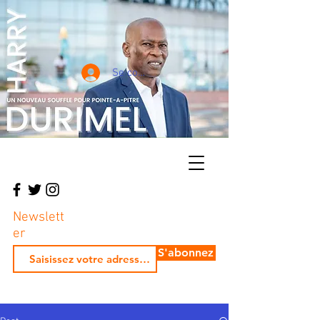
Se connecter
Newslett
er
S'abonnez