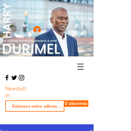
Se connecter
Newslett
er
S'abonnez