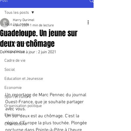
Post
Tous les posts
Harry Durimel
Tous les posts
4 avr. 2009
1 min de lecture
Guadeloupe. Un jeune sur
Pointe à Pitre
deux au chômage
La Guadeloupe
Vie publique
Dernière mise à jour :
2 juin 2021
Cadre de vie
Social
Education et Jeunesse
Economie
Un reportage de Marc Pennec du journal 
Sport et culture
Ouest-France, que je souhaite partager 
Organisation politique
avec vous.
Elections
Un sur deux est au chômage. C'est la 
région d'Europe la plus touchée. Plongée 
Chlordécone
nocturne dans Pointe-à-Pitre à l'heure 