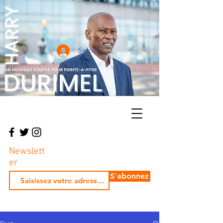
Se connecter
Newslett
er
S'abonnez