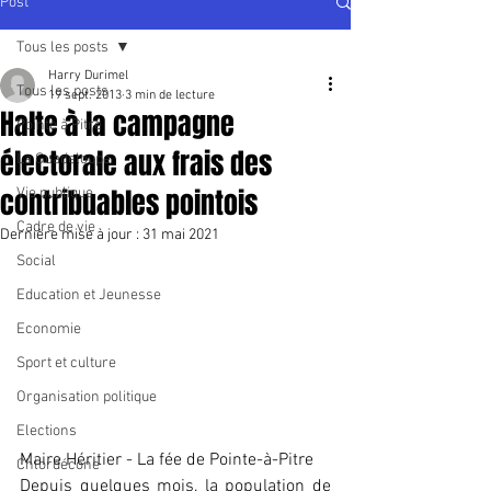
Post
Tous les posts
Harry Durimel
Tous les posts
19 sept. 2013
3 min de lecture
Halte à la campagne
Pointe à Pitre
électorale aux frais des
La Guadeloupe
contribuables pointois
Vie publique
Cadre de vie
Dernière mise à jour :
31 mai 2021
Social
Education et Jeunesse
Economie
Sport et culture
Organisation politique
Elections
Maire Héritier - La fée de Pointe-à-Pitre
Chlordécone
Depuis quelques mois, la population de 