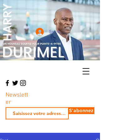
Se connecter
Newslett
er
S'abonnez