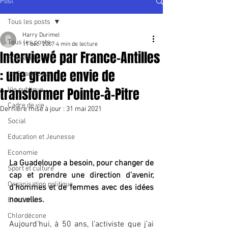
Post
Tous les posts
Harry Durimel
Tous les posts
11 déc. 2007
4 min de lecture
Interviewé par France-Antilles
Pointe à Pitre
: une grande envie de
La Guadeloupe
transformer Pointe-à-Pitre
Vie publique
Cadre de vie
Dernière mise à jour :
31 mai 2021
Social
Education et Jeunesse
Economie
La Guadeloupe a besoin, pour changer de 
Sport et culture
cap et prendre une direction d’avenir, 
Organisation politique
d’hommes et de femmes avec des idées 
nouvelles.
Elections
Chlordécone
Aujourd’hui, à 50 ans, l’activiste que j’ai 