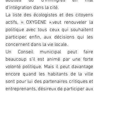
adultes ou d'immigrés en mal 
d'intégration dans la cité.
La liste des écologistes et des citoyens 
actifs, « OXYGENE »,veut renouveler la 
politique avec tous ceux qui souhaitent 
participer, enfin, aux décisions qui les 
concernent dans la vie locale.
Un Conseil municipal peut faire 
beaucoup s'il est animé par une forte 
volonté politique. Mais il peut davantage 
encore quand les habitants de la ville 
sont pour lui des partenaires critiques et 
entreprenants, désireux de participer aux 
débats et de contribuer aux décisions.
Qu'entendez-vous mettre en œuvre pour 
rendre Pointe-à-Pitre plus sûre, pour les 
personnes ?