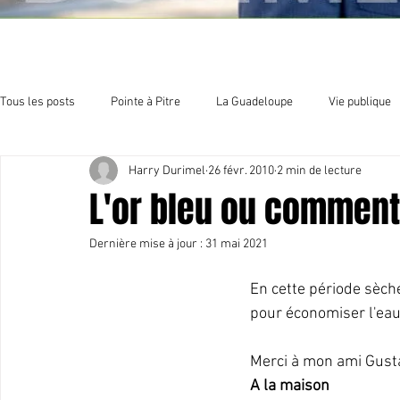
Tous les posts
Pointe à Pitre
La Guadeloupe
Vie publique
Harry Durimel
26 févr. 2010
2 min de lecture
Economie
Sport et culture
Organisation politique
E
L'or bleu ou comment
Dernière mise à jour :
31 mai 2021
En cette période sèch
pour économiser l'eau
Merci à mon ami Gusta
A la maison