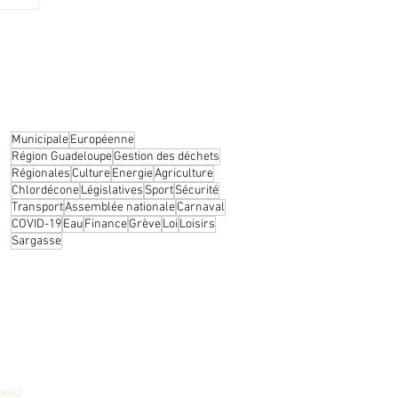
gagé
Municipale
Européenne
Région Guadeloupe
Gestion des déchets
Régionales
Culture
Energie
Agriculture
Chlordécone
Législatives
Sport
Sécurité
Transport
Assemblée nationale
Carnaval
COVID-19
Eau
Finance
Grève
Loi
Loisirs
Sargasse
eeliz