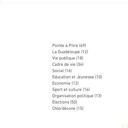
Historique ! Pointe-à-Pitre cède
Appel ô secour
une partie de son parc
pour un Plan 
immobilier à la SIG
Pitre
Harry DURIMEL
Pointe à Pitre
(49)
49 posts
La Guadeloupe
(12)
12 posts
Vie publique
(18)
18 posts
Cadre de vie
(34)
34 posts
Social
(16)
16 posts
Education et Jeunesse
(10)
10 posts
Economie
(12)
12 posts
Sport et culture
(16)
16 posts
Organisation politique
(13)
13 posts
Elections
(50)
50 posts
Chlordécone
(15)
15 posts
© 2