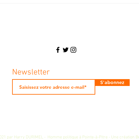
s lancé à l’Etat,
Marshall à Pointe-à-
Écologiste, Maire, Avocat, Homme en
Newsletter
S'abonnez
021 par Harry DURIMEL - Homme politique à Pointe-à-Pitre -
Une création B