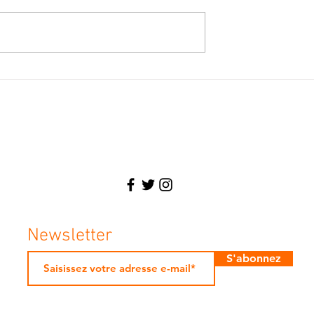
Lè i bon di i bon
s lancé à l’Etat,
Marshall à Pointe-à-
Écologiste, Maire, Avocat, Homme en
Newsletter
S'abonnez