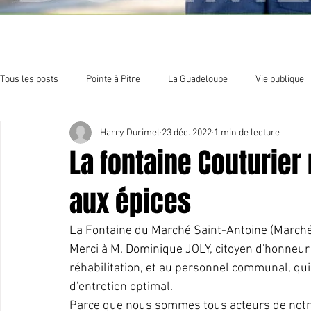
Tous les posts
Pointe à Pitre
La Guadeloupe
Vie publique
Harry Durimel
23 déc. 2022
1 min de lecture
Economie
Sport et culture
Organisation politique
E
La fontaine Couturier
aux épices
La Fontaine du Marché Saint-Antoine (Marché a
Merci à M. Dominique JOLY, citoyen d'honneur d
réhabilitation, et au personnel communal, qui
d'entretien optimal.   
Parce que nous sommes tous acteurs de notre