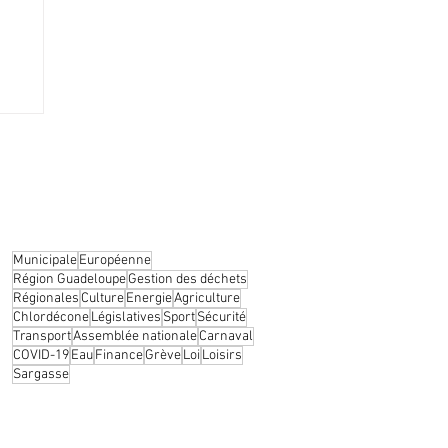
gagé
Municipale
Européenne
Région Guadeloupe
Gestion des déchets
Régionales
Culture
Energie
Agriculture
Chlordécone
Législatives
Sport
Sécurité
Transport
Assemblée nationale
Carnaval
COVID-19
Eau
Finance
Grève
Loi
Loisirs
Sargasse