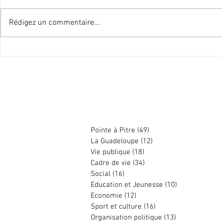
Rédigez un commentaire...
Historique ! Pointe-à-Pitre cède
Appel ô secour
une partie de son parc
pour un Plan 
immobilier à la SIG
Pitre
Harry DURIMEL
Pointe à Pitre
(49)
49 posts
La Guadeloupe
(12)
12 posts
Vie publique
(18)
18 posts
Cadre de vie
(34)
34 posts
Social
(16)
16 posts
Education et Jeunesse
(10)
10 posts
Economie
(12)
12 posts
Sport et culture
(16)
16 posts
Organisation politique
(13)
13 posts