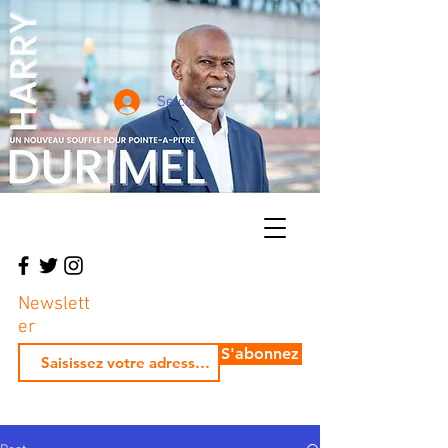
Se connecter
Newslett
er
S'abonnez