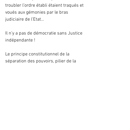
troubler l’ordre établi étaient traqués et 
voués aux gémonies par le bras 
judiciaire de l’Etat…
Il n’y a pas de démocratie sans Justice 
indépendante !
Le principe constitutionnel de la 
séparation des pouvoirs, pilier de la 
république, a été consacré depuis 
1789/1791. Il vise à séparer les 
différentes fonctions de l’État, afin de 
limiter l’arbitraire et d’empêcher les 
abus liés à l’exercice de missions 
souveraines.
C’est pour cela que le REV-Guadeloupe 
exprime son indignation face à cette 