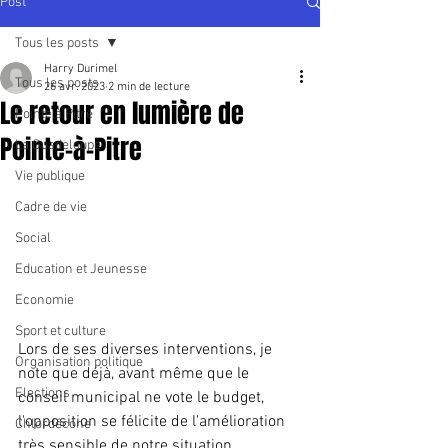
Post
Tous les posts
Harry Durimel
Tous les posts
26 avr. 2023
2 min de lecture
Le retour en lumière de
Pointe à Pitre
Pointe-à-Pitre
La Guadeloupe
Vie publique
Cadre de vie
Social
Education et Jeunesse
Economie
Sport et culture
Lors de ses diverses interventions, je 
Organisation politique
note que déjà, avant même que le 
Elections
conseil municipal ne vote le budget, 
l'opposition se félicite de l'amélioration 
Chlordécone
très sensible de notre situation 