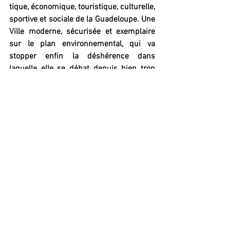
tique, économique, touristique, culturelle, 
sportive et sociale de la Guadeloupe. Une 
Ville moderne, sécurisée et exemplaire 
sur le plan environnemental, qui va 
stopper enfin la déshérence dans 
laquelle elle se débat depuis bien trop 
longtemps, pour devenir la locomotive 
régionale de l'innovation et de la 
modernité.
Voilà ma boussole, voilà ma 
vision, voilà mon ambition.
Pointe à Pitre