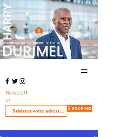
Se connecter
Newslett
er
S'abonnez