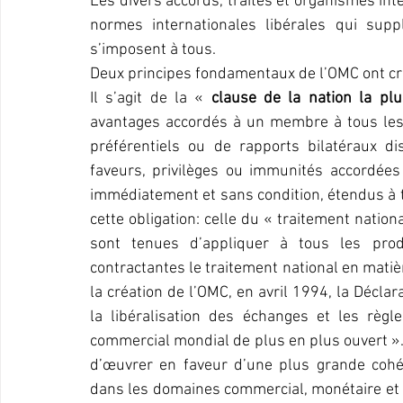
Les divers accords, traités et organismes int
normes internationales libérales qui suppl
s’imposent à tous.
Deux principes fondamentaux de l’OMC ont cre
Il s’agit de la « 
clause de la nation la plu
avantages accordés à un membre à tous les au
préférentiels ou de rapports bilatéraux di
faveurs, privilèges ou immunités accordées 
immédiatement et sans condition, étendus à to
cette obligation: celle du « traitement nation
sont tenues d’appliquer à tous les produ
contractantes le traitement national en matièr
la création de l’OMC, en avril 1994, la Déclar
la libéralisation des échanges et les règl
commercial mondial de plus en plus ouvert ». 
d’œuvrer en faveur d’une plus grande cohé
dans les domaines commercial, monétaire et fi