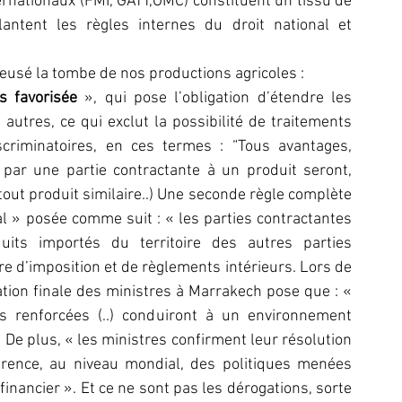
ernationaux (FMI, GATT,OMC) constituent un tissu de 
antent les règles internes du droit national et 
usé la tombe de nos productions agricoles :
s favorisée
 », qui pose l’obligation d’étendre les 
tres, ce qui exclut la possibilité de traitements 
scriminatoires, en ces termes : “Tous avantages, 
par une partie contractante à un produit seront, 
ut produit similaire..) Une seconde règle complète 
al » posée comme suit : « les parties contractantes 
its importés du territoire des autres parties 
e d’imposition et de règlements intérieurs. Lors de 
ation finale des ministres à Marrakech pose que : « 
es renforcées (..) conduiront à un environnement 
De plus, « les ministres confirment leur résolution 
rence, au niveau mondial, des politiques menées 
nancier ». Et ce ne sont pas les dérogations, sorte 