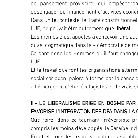
de pansement provisoire, qui empêcheron
désengager du financement d’activités écono
Dans un tel contexte, le Traité constitutionne
l’UE, ne pouvait être autrement que 
libéral
.
Les mêmes élus, appelés à concevoir une autre 
quasi dogmatique dans la « démocratie de ma
Ce sont donc les Hommes qu’il faut changer 
l’UE.
Et le travail que font les organisations alter
social caribéen, paiera à terme par la consci
à l’émergence d’élus écologistes et de vrais so
II - LE LIBERALISME ERIGE EN DOGME PAR 
FAVORISE L’INTEGRATION DES DFA DANS LA CA
Que faire, dans ce tournant irréversible p
compris les moins développés, la Caraïbe incl
En effet, tous les leaders politiques semblent