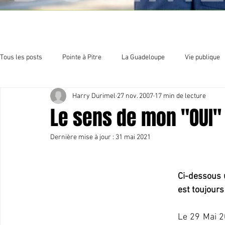
Tous les posts
Pointe à Pitre
La Guadeloupe
Vie publique
Harry Durimel
27 nov. 2007
17 min de lecture
Economie
Sport et culture
Organisation politique
E
Le sens de mon "OUI" 
Dernière mise à jour :
31 mai 2021
Ci-dessous un
est toujours 
Le 29 Mai 20