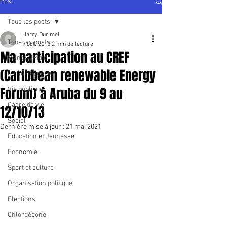
Post
Tous les posts
Harry Durimel
Tous les posts
9 oct. 2013
2 min de lecture
Ma participation au CREF
Pointe à Pitre
(Caribbean renewable Energy
La Guadeloupe
Forum) à Aruba du 9 au
Vie publique
Cadre de vie
12/10/13
Social
Dernière mise à jour :
21 mai 2021
Education et Jeunesse
Economie
Sport et culture
Organisation politique
Elections
Chlordécone