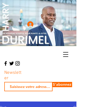
Se connecter
Newslett
er
S'abonnez