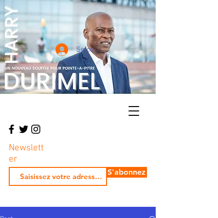
Se connecter
Newslett
er
S'abonnez