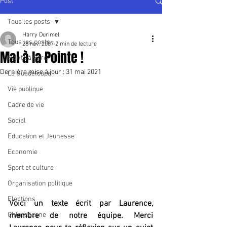
Post
Tous les posts
Harry Durimel
Tous les posts
28 nov. 2007
2 min de lecture
Mal à la Pointe !
Pointe à Pitre
Dernière mise à jour :
31 mai 2021
La Guadeloupe
Vie publique
Cadre de vie
Social
Education et Jeunesse
Economie
Sport et culture
Organisation politique
Elections
Voici un texte écrit par Laurence, 
Chlordécone
membre de notre équipe. Merci 