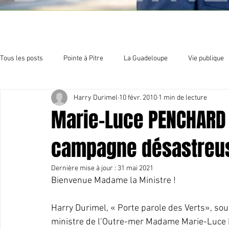
Tous les posts
Pointe à Pitre
La Guadeloupe
Vie publique
Harry Durimel
10 févr. 2010
1 min de lecture
Economie
Sport et culture
Organisation politique
E
Marie-Luce PENCHARD 
campagne désastreus
Dernière mise à jour :
31 mai 2021
Bienvenue Madame la Ministre !
Harry Durimel, « Porte parole des Verts», sou
ministre de l’Outre-mer Madame Marie-Luce 