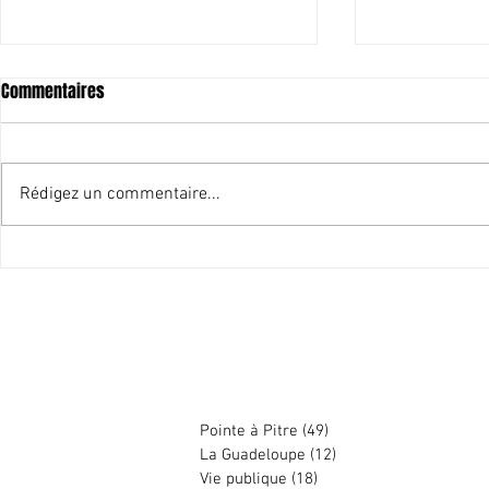
Commentaires
Rédigez un commentaire...
Merci pour cet
Les candidats que je soutiens
aux élections de juin 2021
Harry DURIMEL
Pointe à Pitre
(49)
49 posts
La Guadeloupe
(12)
12 posts
Vie publique
(18)
18 posts