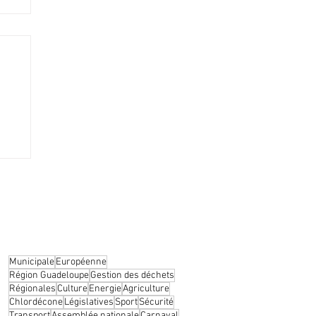
TV
gagé
Municipale
Européenne
Région Guadeloupe
Gestion des déchets
Régionales
Culture
Energie
Agriculture
Chlordécone
Législatives
Sport
Sécurité
Transport
Assemblée nationale
Carnaval