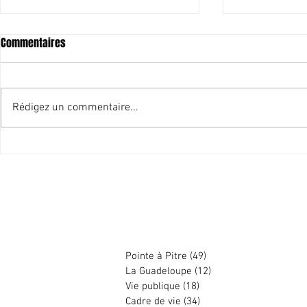
Commentaires
Bonne année 2021
Rédigez un commentaire...
Invité de C po
vous politiqu
Harry DURIMEL
Pointe à Pitre
(49)
49 posts
La Guadeloupe
(12)
12 posts
Vie publique
(18)
18 posts
Cadre de vie
(34)
34 posts