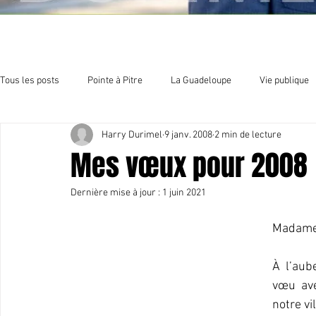
Tous les posts
Pointe à Pitre
La Guadeloupe
Vie publique
Harry Durimel
9 janv. 2008
2 min de lecture
Economie
Sport et culture
Organisation politique
E
Mes vœux pour 2008
Dernière mise à jour :
1 juin 2021
Madame,
À l’aub
vœu ave
notre vil