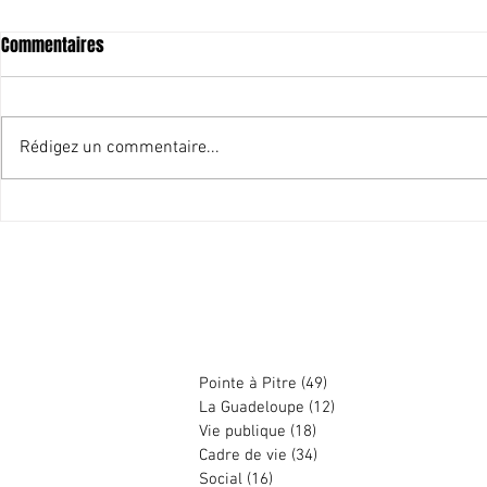
Commentaires
Rédigez un commentaire...
Merci pour cet
Les candidats que je soutiens
aux élections de juin 2021
Harry DURIMEL
Pointe à Pitre
(49)
49 posts
La Guadeloupe
(12)
12 posts
Vie publique
(18)
18 posts
Cadre de vie
(34)
34 posts
Social
(16)
16 posts