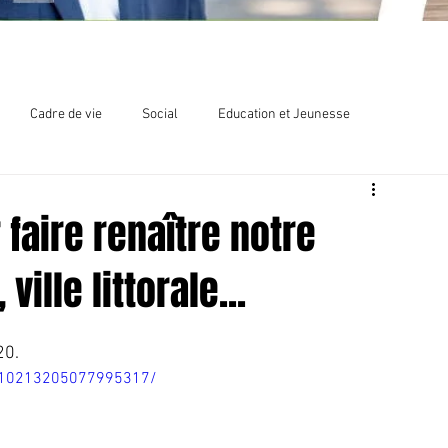
Cadre de vie
Social
Education et Jeunesse
lections
Chlordécone
faire renaître notre
ville littorale...
20.
/10213205077995317/