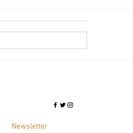
te victoire.
Fred DESHAYES du groupe SOFT
soutient l’Unité pour le
Changement.
Écologiste, Maire, Avocat, Homme en
Newsletter