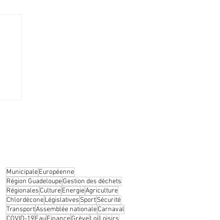
gagé
Municipale
Européenne
Région Guadeloupe
Gestion des déchets
Régionales
Culture
Energie
Agriculture
Chlordécone
Législatives
Sport
Sécurité
Transport
Assemblée nationale
Carnaval
COVID-19
Eau
Finance
Grève
Loi
Loisirs