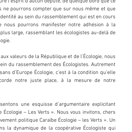
uré l’esprit d’aucun député, de quelque bord que ce 
us ne pourrons compter que sur nous même et que 
identité au sein du rassemblement qui est en cours 
ue nous pourrons manifester notre adhésion à la 
us large, rassemblant les écologistes au-delà de 
ogie.
aux valeurs de la République et de l’Écologie, nous 
 sein du rassemblement des Écologistes. Autrement 
ans d’Europe Écologie, c’est à la condition qu’elle 
ccorde notre juste place, à la mesure de notre 
entons une esquisse d’argumentaire explicitant 
e Écologie – Les Verts ». Nous vous invitons, chers 
vement politique Caraïbe Écologie – les Verts ». Un 
s la dynamique de la coopérative Écologiste qui 