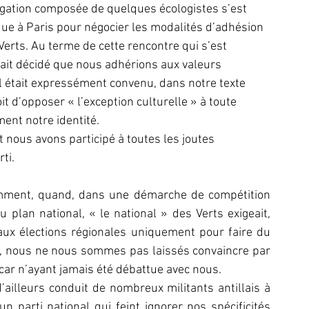
gation composée de quelques écologistes s’est 
ue à Paris pour négocier les modalités d’adhésion 
Verts. Au terme de cette rencontre qui s’est 
était décidé que nous adhérions aux valeurs 
l était expressément convenu, dans notre texte 
t d’opposer « l’exception culturelle » à toute 
ment notre identité.
 nous avons participé à toutes les joutes 
ti.
cemment, quand, dans une démarche de compétition 
au plan national, « le national » des Verts exigeait, 
ux élections régionales uniquement pour faire du 
du, nous ne nous sommes pas laissés convaincre par 
 car n’ayant jamais été débattue avec nous.
ailleurs conduit de nombreux militants antillais à 
 parti national qui feint ignorer nos spécificités 