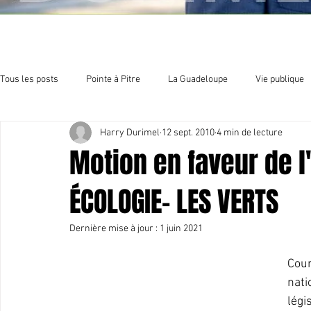
Tous les posts
Pointe à Pitre
La Guadeloupe
Vie publique
Harry Durimel
12 sept. 2010
4 min de lecture
Economie
Sport et culture
Organisation politique
E
Motion en faveur de 
ÉCOLOGIE- LES VERTS
Dernière mise à jour :
1 juin 2021
Cour
nati
légi