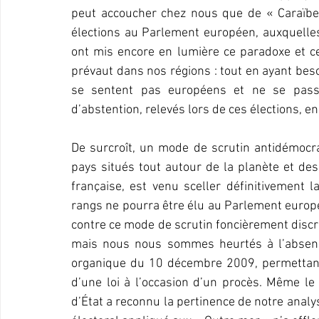
peut accoucher chez nous que de « Caraïbe 
élections au Parlement européen, auxquelles 
ont mis encore en lumière ce paradoxe et cet
prévaut dans nos régions : tout en ayant bes
se sentent pas européens et ne se passi
d’abstention, relevés lors de ces élections, e
De surcroît, un mode de scrutin antidémocrat
pays situés tout autour de la planète et de
française, est venu sceller définitivement l
rangs ne pourra être élu au Parlement europé
contre ce mode de scrutin foncièrement discri
mais nous nous sommes heurtés à l’absence,
organique du 10 décembre 2009, permettant à 
d’une loi à l’occasion d’un procès. Même l
d’État a reconnu la pertinence de notre analys