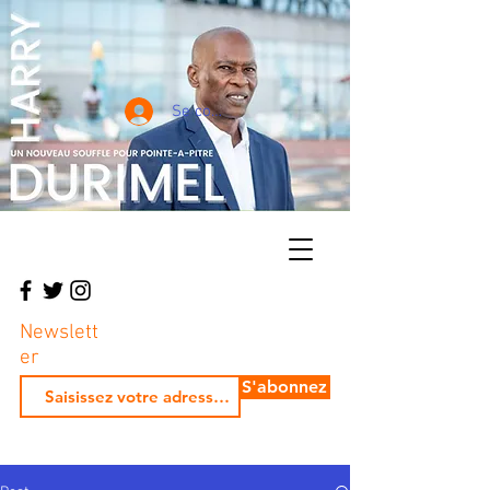
Se connecter
Newslett
er
S'abonnez