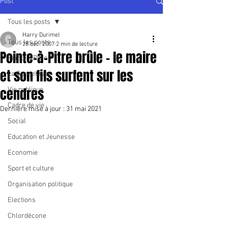
Post
Tous les posts
Harry Durimel
Tous les posts
28 déc. 2007
2 min de lecture
Pointe-à-Pitre brûle - le maire
Pointe à Pitre
et son fils surfent sur les
La Guadeloupe
cendres
Vie publique
Cadre de vie
Dernière mise à jour :
31 mai 2021
Social
Education et Jeunesse
Economie
Sport et culture
Organisation politique
Elections
Chlordécone