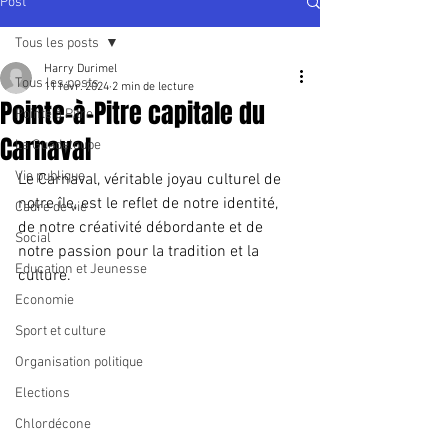
Post
Tous les posts
Harry Durimel
Tous les posts
11 févr. 2024
2 min de lecture
Pointe-à-Pitre capitale du
Pointe à Pitre
Carnaval
La Guadeloupe
Vie publique
Le Carnaval, véritable joyau culturel de 
notre île, est le reflet de notre identité, 
Cadre de vie
de notre créativité débordante et de 
Social
notre passion pour la tradition et la 
Education et Jeunesse
culture.
Economie
Sport et culture
Organisation politique
Elections
Chlordécone