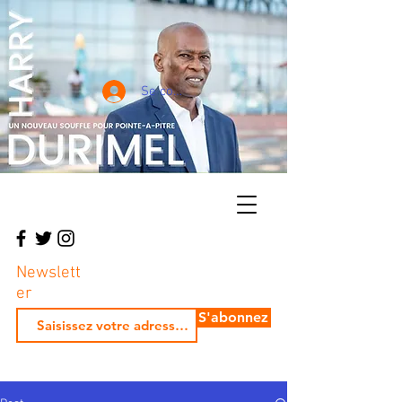
Se connecter
Newslett
er
S'abonnez