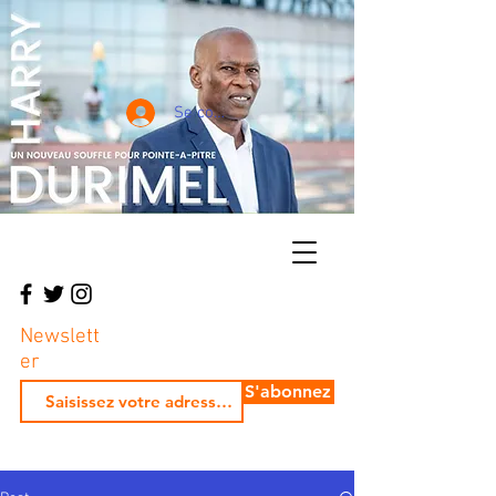
Se connecter
Newslett
er
S'abonnez