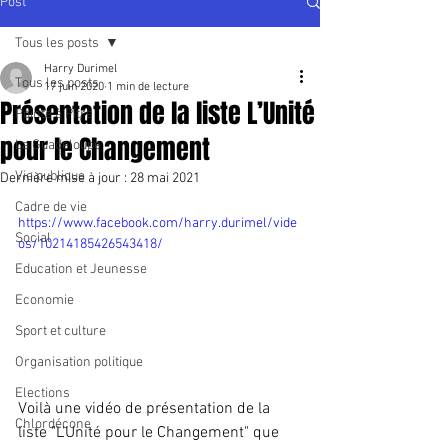
Post
Tous les posts
Harry Durimel
Tous les posts
17 juin 2020
1 min de lecture
Présentation de la liste L’Unité
Pointe à Pitre
pour le Changement
La Guadeloupe
Vie publique
Dernière mise à jour :
28 mai 2021
Cadre de vie
https://www.facebook.com/harry.durimel/vide
Social
os/10214185426543418/
Education et Jeunesse
Economie
Sport et culture
Organisation politique
Elections
Voilà une vidéo de présentation de la 
Chlordécone
liste "L’Unité pour le Changement" que 