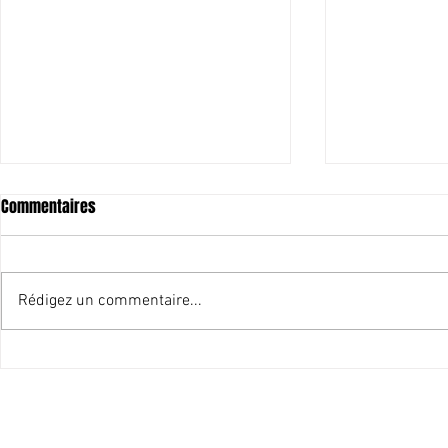
Commentaires
Rédigez un commentaire...
Pointe-à-Pitre capitale du
Historique ! P
Carnaval
une partie de
immobilier à l
Harry DURIMEL