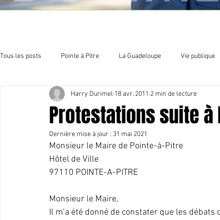
Tous les posts
Pointe à Pitre
La Guadeloupe
Vie publique
Harry Durimel
18 avr. 2011
2 min de lecture
Economie
Sport et culture
Organisation politique
E
Protestations suite à
Dernière mise à jour :
31 mai 2021
Monsieur le Maire de Pointe-à-Pitre
Hôtel de Ville
97110 POINTE-A-PITRE
Monsieur le Maire,
Il m’a été donné de constater que les débats d