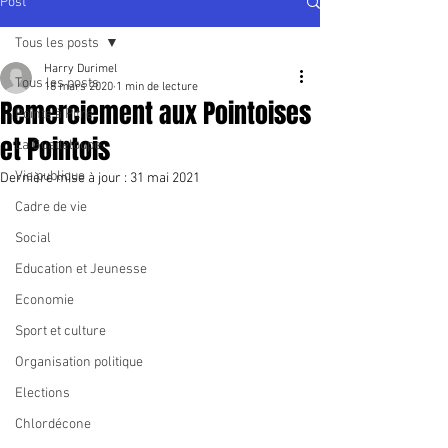
Post
Tous les posts
Harry Durimel
Tous les posts
18 mars 2020
1 min de lecture
Remerciement aux Pointoises
Pointe à Pitre
et Pointois
La Guadeloupe
Vie publique
Dernière mise à jour :
31 mai 2021
Cadre de vie
Social
Education et Jeunesse
Economie
Sport et culture
Organisation politique
Elections
Chlordécone