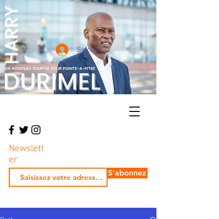
Se connecter
Newslett
er
S'abonnez