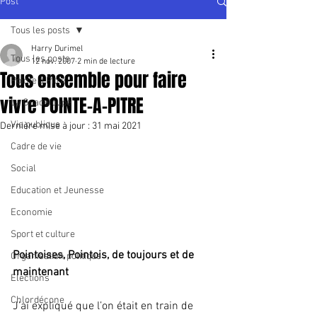
Post
Tous les posts
Harry Durimel
Tous les posts
12 nov. 2007
2 min de lecture
Tous ensemble pour faire
Pointe à Pitre
vivre POINTE-A-PITRE
La Guadeloupe
Vie publique
Dernière mise à jour :
31 mai 2021
Cadre de vie
Social
Education et Jeunesse
Economie
Sport et culture
Pointoises, Pointois, de toujours et de 
Organisation politique
maintenant
Elections
Chlordécone
J’ai expliqué que l’on était en train de 