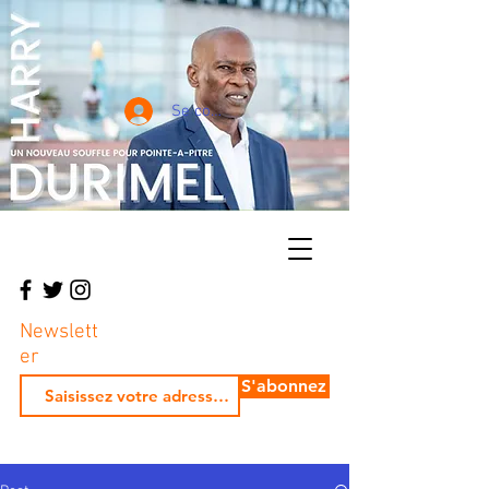
Se connecter
Newslett
er
S'abonnez