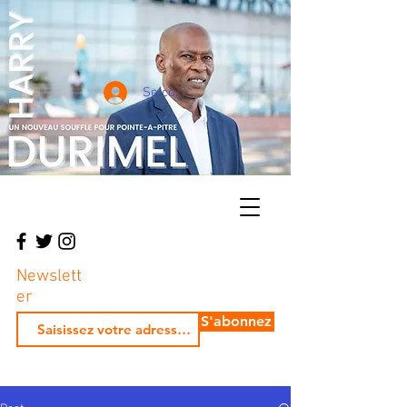
Se connecter
Newslett
er
S'abonnez