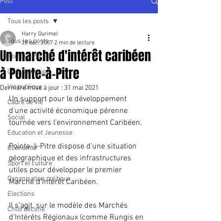
Post
Tous les posts
Harry Durimel
Tous les posts
28 déc. 2007
2 min de lecture
Un marché d'intérêt caribéen
Pointe à Pitre
à Pointe-à-Pitre
La Guadeloupe
Vie publique
Dernière mise à jour :
31 mai 2021
Un support pour le développement 
Cadre de vie
d'une activité économique pérenne 
Social
tournée vers l'environnement Caribéen.
Education et Jeunesse
Pointe-à-Pitre dispose d'une situation 
Economie
géographique et des infrastructures 
Sport et culture
utiles pour développer le premier 
Organisation politique
Marché d'Intérêt Caribéen.
Elections
Il s'agit, sur le modèle des Marchés 
Chlordécone
d'Intérêts Régionaux (comme Rungis en 