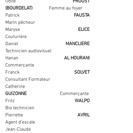
Odile                                     
 PROUST 
(BOURDELAT)              
Femme au foyer
Patrick                                      
FAUSTA                                    
Marin pêcheur
Maryse                                      
ELICE                                    
Couturière
Daniel                                      
MANCLIERE                               
Technicien audiovisuel
Hanan                                      
AL HOURANI                             
Commerçante
Franck                                      
SOLVET                                    
Consultant Formateur
Catherine                                     
GUIZONNE                            
Commerçante
Fritz                                     
WALPO                                   
Bio technicien
Pierrette                                     
AVRIL                                    
Agent d’escale
Jean-Claude                                     