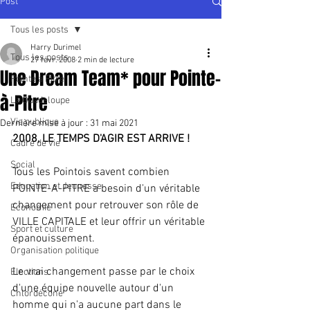
Post
Tous les posts
Harry Durimel
Tous les posts
27 févr. 2008
2 min de lecture
Une Dream Team* pour Pointe-
Pointe à Pitre
à-Pitre
La Guadeloupe
Vie publique
Dernière mise à jour :
31 mai 2021
2008, LE TEMPS D'AGIR EST ARRIVE !
Cadre de vie
Social
Tous les Pointois savent combien 
Education et Jeunesse
POINTE-A-PITRE a besoin d'un véritable 
changement pour retrouver son rôle de 
Economie
VILLE CAPITALE et leur offrir un véritable 
Sport et culture
épanouissement.
Organisation politique
Le vrai changement passe par le choix 
Elections
d'une équipe nouvelle autour d'un 
Chlordécone
homme qui n'a aucune part dans le 