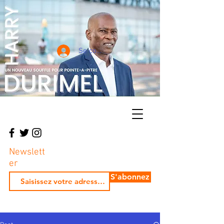
Se connecter
Newslett
er
S'abonnez