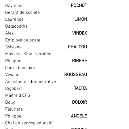
Raymond                                      
POCHOT                                 
Gérant de société
Laurence                                      
LIMON                                    
Ostéopathe
Alex                                       
VINDEX                                   
Employé de poste
Sylviane                                     
CHALCOU                                 
Masseur Kiné. retraitée
Philippe                                      
RIBERE                                    
Cadre bancaire
Viviane                                      
ROUSSEAU                               
Assistante administrative
Rigobert                                      
TACITA                                    
Maître d’EPS
Dolly                                      
DOLOIR                                   
Fleuriste
Philippe                                     
ANGELE                                    
Chef de service éducatif