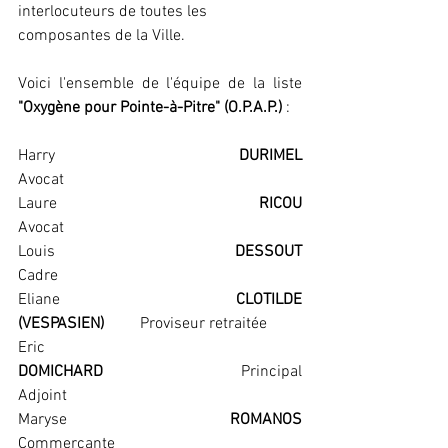
interlocuteurs de toutes les 
composantes de la Ville.
Voici l'ensemble de l'équipe de la liste 
"Oxygène pour Pointe-à-Pitre" (O.P.A.P.)
 :
Harry                                             
DURIMEL                                 
Avocat
Laure                                             
RICOU                                    
Avocat
Louis                                            
DESSOUT                                 
Cadre
Eliane                                          
CLOTILDE 
(VESPASIEN)         
Proviseur retraitée
Eric                                              
DOMICHARD                            
Principal 
Adjoint
Maryse                                        
ROMANOS                               
Commerçante