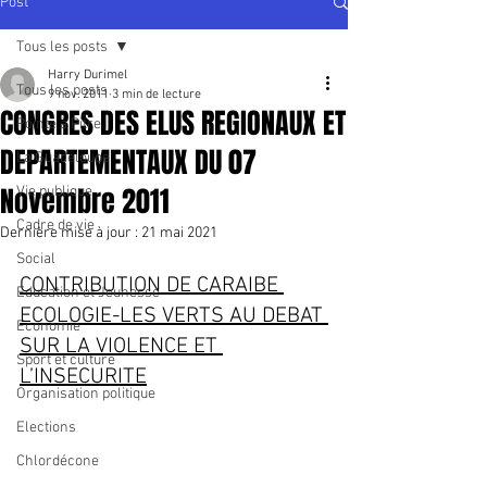
Post
Tous les posts
Harry Durimel
Tous les posts
9 nov. 2011
3 min de lecture
CONGRES DES ELUS REGIONAUX ET
Pointe à Pitre
DEPARTEMENTAUX DU 07
La Guadeloupe
Novembre 2011
Vie publique
Cadre de vie
Dernière mise à jour :
21 mai 2021
Social
CONTRIBUTION DE CARAIBE 
Education et Jeunesse
ECOLOGIE-LES VERTS AU DEBAT 
Economie
SUR LA VIOLENCE ET 
Sport et culture
L’INSECURITE
Organisation politique
Elections
Chlordécone