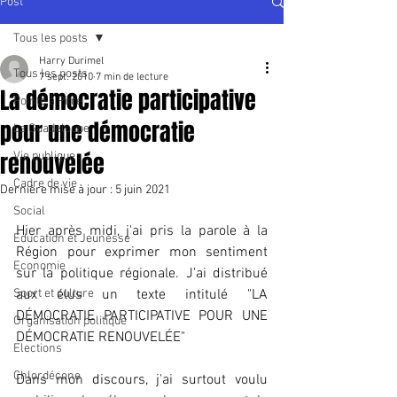
Post
Tous les posts
Harry Durimel
Tous les posts
7 sept. 2010
7 min de lecture
La démocratie participative
Pointe à Pitre
pour une démocratie
La Guadeloupe
renouvelée
Vie publique
Cadre de vie
Dernière mise à jour :
5 juin 2021
Social
Hier après midi, j'ai pris la parole à la 
Education et Jeunesse
Région pour exprimer mon sentiment 
Economie
sur la politique régionale. J'ai distribué 
Sport et culture
aux élus un texte intitulé "LA 
DÉMOCRATIE PARTICIPATIVE POUR UNE 
Organisation politique
DÉMOCRATIE RENOUVELÉE"
Elections
Chlordécone
Dans mon discours, j'ai surtout voulu 