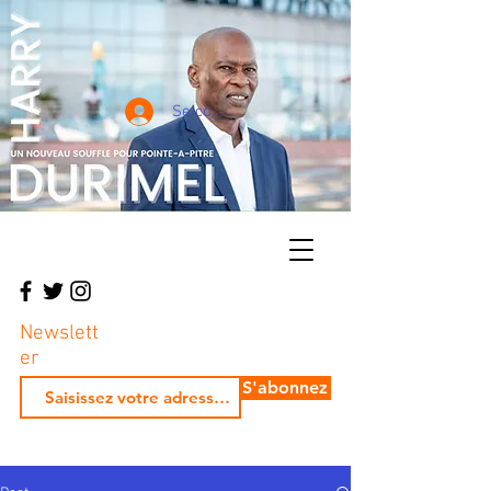
Se connecter
Newslett
er
S'abonnez